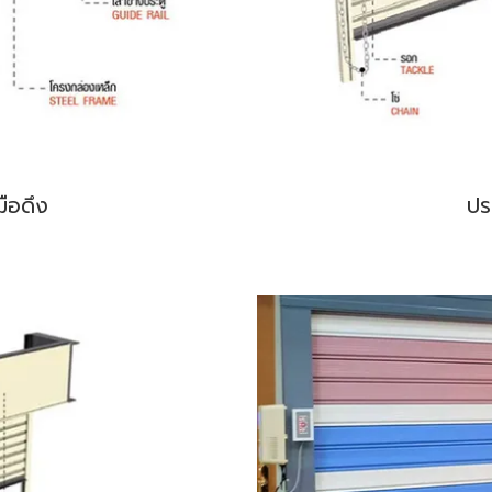
มือดึง
ปร