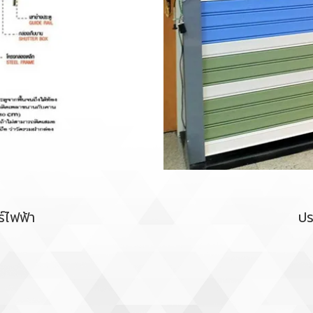
์ไฟฟ้า
ปร