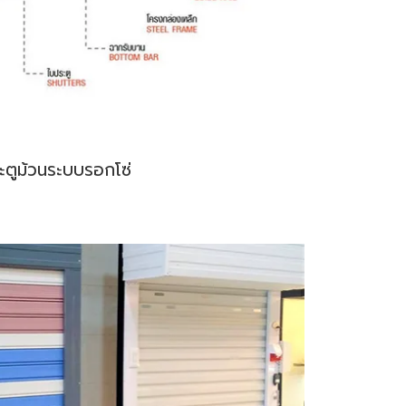
ะตูม้วนระบบรอกโซ่