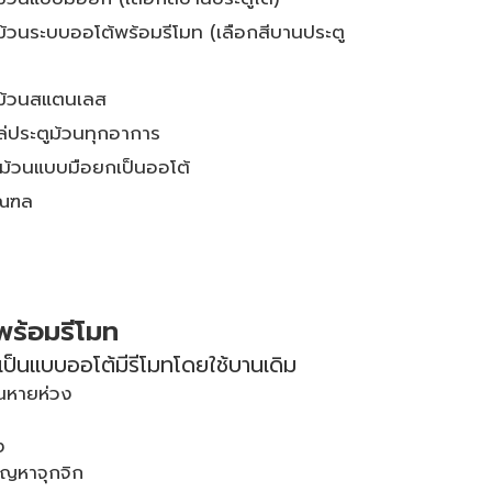
ม้วนระบบออโต้พร้อมรีโมท (เลือกสีบานประตู
ูม้วนสแตนเลส
หล่ประตูม้วนทุกอาการ
ูม้วนแบบมือยกเป็นออโต้
มณฑล
พร้อมรีโมท
เป็นแบบออโต้มีรีโมทโดยใช้บานเดิม
นหายห่วง
ง
ปัญหาจุกจิก